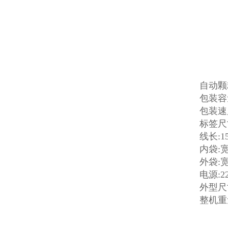
自动颗
包装容量
包装速度
标签尺寸
线长:1
内袋:宽
外袋:宽
电源:22
外型尺寸:
整机重量