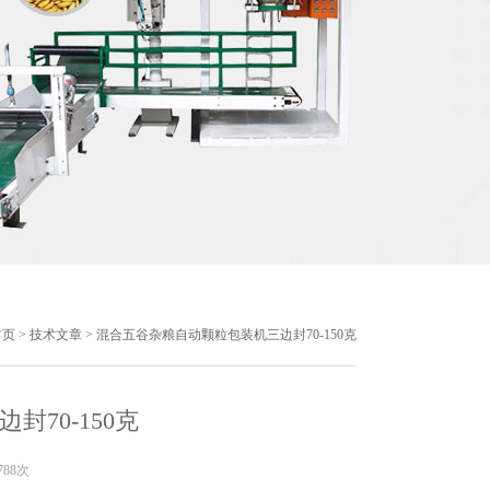
首页
>
技术文章
> 混合五谷杂粮自动颗粒包装机三边封70-150克
70-150克
788次