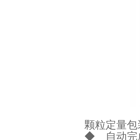
颗粒定量包
◆ 自动完