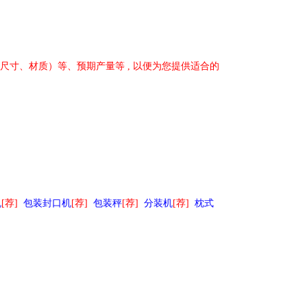
寸、材质）等、预期产量等 , 以便为您提供适合的
机
[荐]
包装封口机
[荐]
包装秤
[荐]
分装机
[荐]
枕式