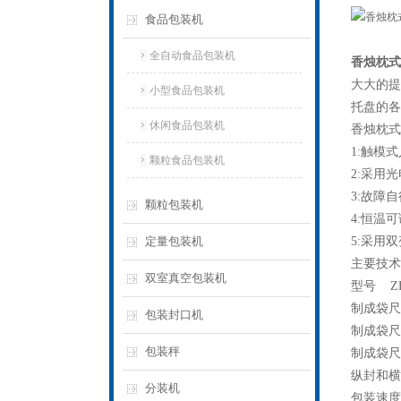
食品包装机
全自动食品包装机
香烛枕式
大大的提
小型食品包装机
托盘的各
休闲食品包装机
香烛枕式
1:触模
颗粒食品包装机
2:采用
3:故障
颗粒包装机
4:恒温
定量包装机
5:采用
主要技术
双室真空包装机
型号 ZH-
制成袋尺寸
包装封口机
制成袋尺寸
包装秤
制成袋尺寸
纵封和横
分装机
包装速度(