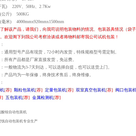
瓦) 220V、50Hz、2.7Kw
公斤) 500KG
毫米) 4000mmx920mmx1500mm
了解该产品，请我们，向我司说明包装物料的情况、包装器具情况（袋子尺
。欢迎阁下到我公司考察洽谈或者将物料邮寄我公司试机包装！
：
：通用型号产品有现货，72小时内发货，特殊规格型号需定制。
：所有产品都是厂家直接发货，免运费。
：一般物流为3-7天到达，可以选择自提，也可以送货上门。
：产品均为一年保修，终身技术售后，终身维修。
：
机
[荐]
颗粒包装机
[荐]
定量包装机
[荐]
双室真空包装机
[荐]
阀口包装
荐]
五包装机
[荐]
金属检测机
[荐]
硫酸铵自动包装机
蜜饯自动包装机专业生产