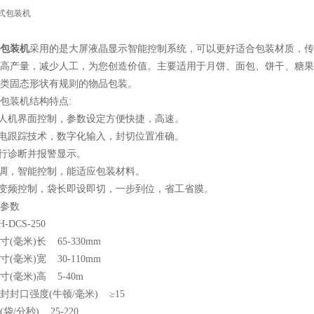
包装机
采用的是大屏液晶显示智能控制系统，可以更好适合包装材质，传
高产量，减少人工，为您创造价值。主要适用于月饼、面包、饼干、糖果
类固态形状有规则的物品包装。
包装机结构特点:
式人机界面控制，参数设定方便快捷，高速。
光电跟踪技术，数字化输入，封切位置准确。
自行诊断并报警显示。
可调，智能控制，能适应包装材料。
双变频控制，袋长即设即切，一步到位，省工省膜。
参数
DCS-250
(毫米)长 65-330mm
(毫米)宽 30-110mm
(毫米)高 5-40m
封封口强度(牛顿/毫米) ≥15
袋/分秒) 25-220