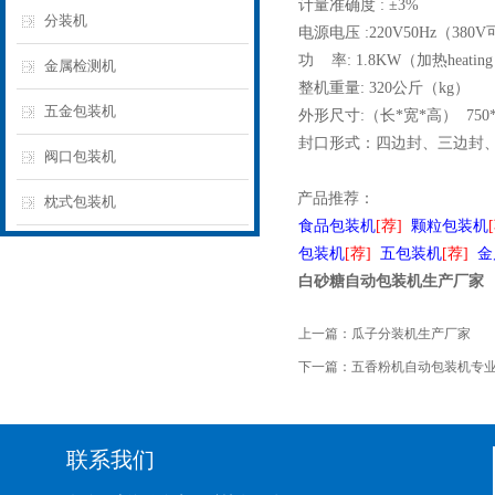
计量准确度 : ±3%
分装机
电源电压 :220V50Hz（38
功 率: 1.8KW（加热heating
金属检测机
整机重量: 320公斤（kg）
五金包装机
外形尺寸:（长*宽*高） 750*
封口形式：四边封、三边封
阀口包装机
产品推荐：
枕式包装机
食品包装机
[荐]
颗粒包装机
包装机
[荐]
五包装机
[荐]
金
白砂糖自动包装机生产厂家
上一篇：
瓜子分装机生产厂家
下一篇：
五香粉机自动包装机专
联系我们