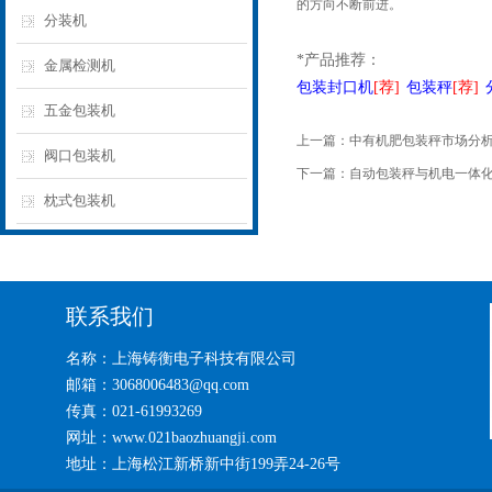
的方向不断前进。
分装机
*产品推荐：
金属检测机
包装封口机
[荐]
包装秤
[
荐]
五金包装机
上一篇：
中有机肥包装秤市场分
阀口包装机
下一篇：
自动包装秤与机电一体
枕式包装机
联系我们
名称：上海铸衡电子科技有限公司
邮箱：3068006483@qq.com
传真：021-61993269
网址：www.021baozhuangji.com
地址：上海松江新桥新中街199弄24-26号