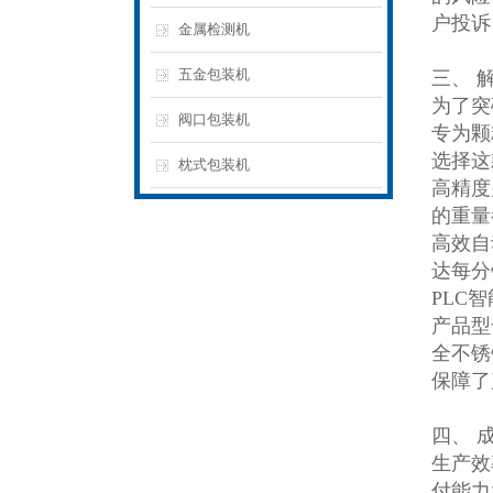
户投诉
金属检测机
五金包装机
三、 
为了突
阀口包装机
专为颗
选择这
枕式包装机
高精度
的重量
高效自
达每分
PLC
产品型
全不锈
保障了
四、 
生产效
付能力