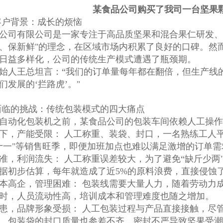
某食品公司购买了我司一台坚果
客户背景：成长的烦恼
公司有限公司是一家专注于高品质坚果和混合果仁研发、
、保新鲜"的理念，在区域市场内积累了良好的口碑。然
日益多样化，公司的传统生产模式遭遇了瓶颈期。
始人王总坦言：“我们的订单量每年都在翻倍，但生产线
们发展的‘拦路虎’。"
面临的挑战：传统包装模式的四大痛点
自动化包装机之前，某食品公司的包装车间依赖人工操作
下，产能受限： 人工称重、装袋、封口，一名熟练工人平均
十一"等销售旺季，即便加班加点也难以满足激增的订单
准，利润流失： 人工称重误差较大，为了避免“缺斤少两
据初步估算，每年就造成了近5%的原料浪费，直接侵蚀
本高企，管理困难： 包装线需要大量人力，随着劳动力
时，人员流动性高，培训成本和管理难度也随之增加。
患，品牌形象受损： 人工包装过程与产品直接接触，尽
。包装袋的封口质量也参差不齐，密封不严导致坚果受潮