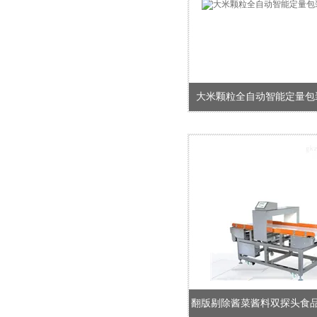
大米颗粒全自动智能定量包
翻版剔除酱菜酱料双探头食