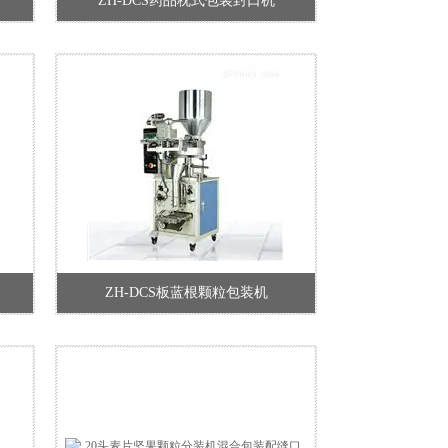
ZH-DCS药品枕式包装封口机
ZH-DCS板蓝根颗粒包装机